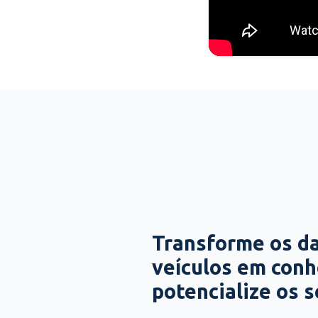
Transforme os d
veículos em con
potencialize os 