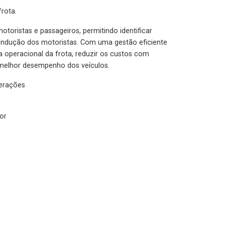
rota.
otoristas e passageiros, permitindo identificar
condução dos motoristas. Com uma gestão eficiente
ia operacional da frota, reduzir os custos com
melhor desempenho dos veículos.
lerações
or