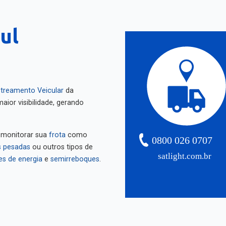
ul
treamento Veicular
da
aior visibilidade, gerando
 monitorar sua
frota
como
0800 026 0707
 pesadas
ou outros tipos de
satlight.com.br
es de energia
e
semirreboques
.