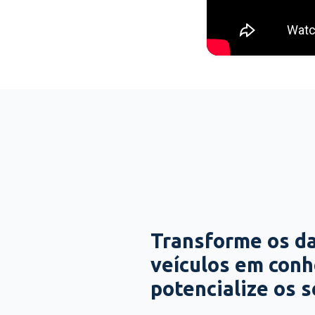
Transforme os d
veículos em con
potencialize os 