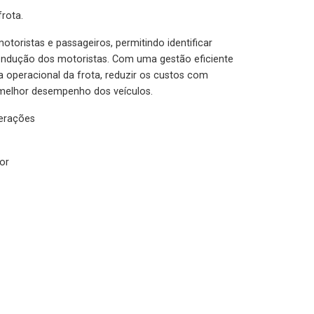
rota.
otoristas e passageiros, permitindo identificar
condução dos motoristas. Com uma gestão eficiente
ia operacional da frota, reduzir os custos com
melhor desempenho dos veículos.
lerações
or