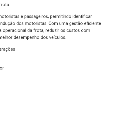
rota.
otoristas e passageiros, permitindo identificar
condução dos motoristas. Com uma gestão eficiente
ia operacional da frota, reduzir os custos com
melhor desempenho dos veículos.
lerações
or