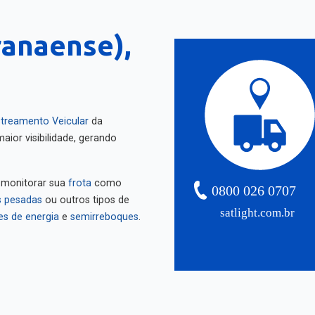
ranaense),
treamento Veicular
da
aior visibilidade, gerando
 monitorar sua
frota
como
0800 026 0707
 pesadas
ou outros tipos de
satlight.com.br
es de energia
e
semirreboques
.