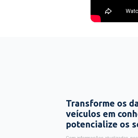
Transforme os d
veículos em con
potencialize os 