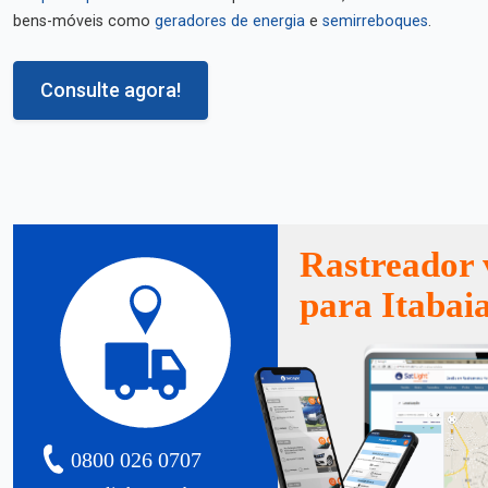
bens-móveis como
geradores de energia
e
semirreboques
.
Consulte agora!
Rastreador 
para Itabai
0800 026 0707