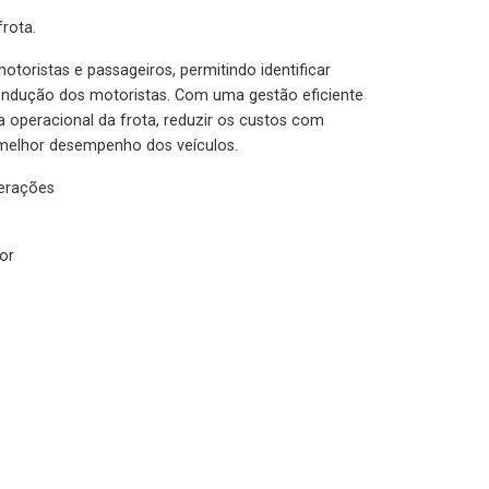
rota.
otoristas e passageiros, permitindo identificar
condução dos motoristas. Com uma gestão eficiente
ia operacional da frota, reduzir os custos com
melhor desempenho dos veículos.
lerações
or