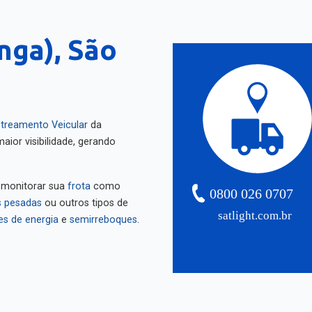
inga), São
treamento Veicular
da
aior visibilidade, gerando
 monitorar sua
frota
como
0800 026 0707
 pesadas
ou outros tipos de
satlight.com.br
es de energia
e
semirreboques
.