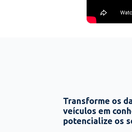
Transforme os d
veículos em con
potencialize os 