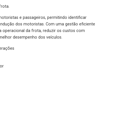
rota.
otoristas e passageiros, permitindo identificar
condução dos motoristas. Com uma gestão eficiente
ia operacional da frota, reduzir os custos com
melhor desempenho dos veículos.
lerações
or