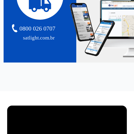
0800 026 0707
satlight.com.br