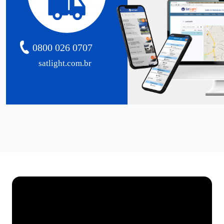
0800 026 0707
satlight.com.br