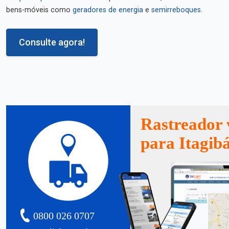
bens-móveis como
geradores de energia
e
semirreboques
.
Consulte agora!
Rastreador 
para Itagib
0800 026 0707