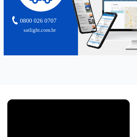
0800 026 0707
satlight.com.br