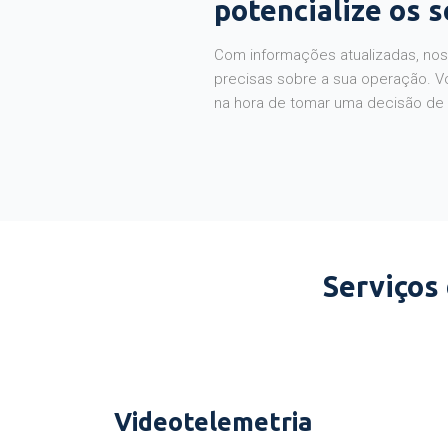
potencialize os 
Com informações atualizadas, noss
precisas sobre a sua operação. V
na hora de tomar uma decisão de
Serviços
Videotelemetria