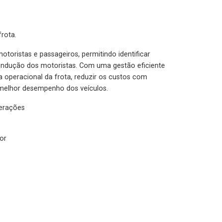
rota.
otoristas e passageiros, permitindo identificar
condução dos motoristas. Com uma gestão eficiente
ia operacional da frota, reduzir os custos com
melhor desempenho dos veículos.
lerações
or