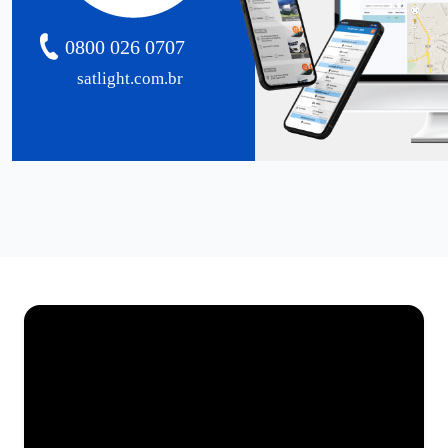
0800 026 0707
satlight.com.br