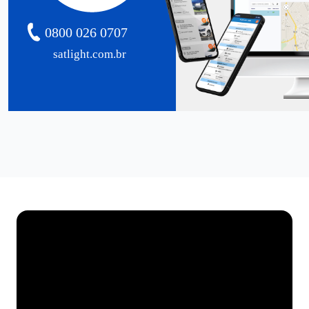
0800 026 0707
satlight.com.br