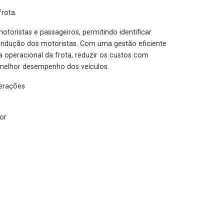
rota.
otoristas e passageiros, permitindo identificar
condução dos motoristas. Com uma gestão eficiente
ia operacional da frota, reduzir os custos com
melhor desempenho dos veículos.
lerações
or