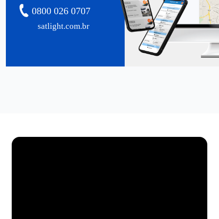
0800 026 0707
satlight.com.br