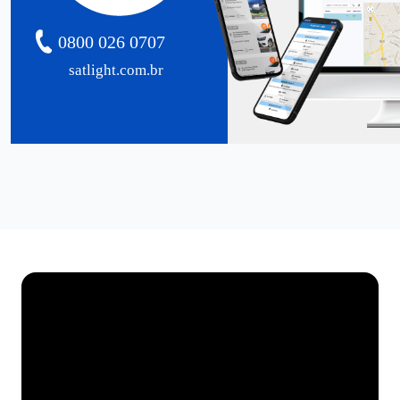
0800 026 0707
satlight.com.br