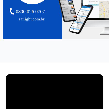
0800 026 0707
satlight.com.br