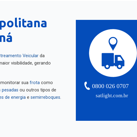
politana
aná
treamento Veicular
da
aior visibilidade, gerando
 monitorar sua
frota
como
0800 026 0707
 pesadas
ou outros tipos de
satlight.com.br
es de energia
e
semirreboques
.