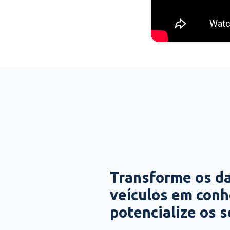
Transforme os d
veículos em con
potencialize os 