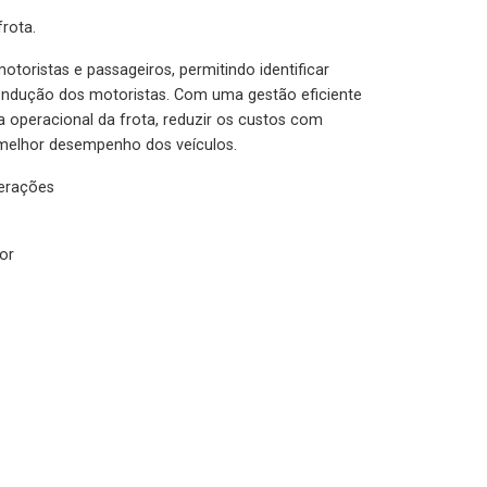
rota.
otoristas e passageiros, permitindo identificar
condução dos motoristas. Com uma gestão eficiente
ia operacional da frota, reduzir os custos com
melhor desempenho dos veículos.
lerações
or