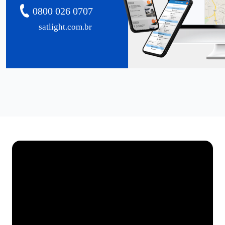
0800 026 0707
satlight.com.br