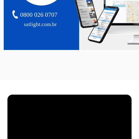
0800 026 0707
satlight.com.br