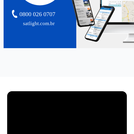
0800 026 0707
satlight.com.br