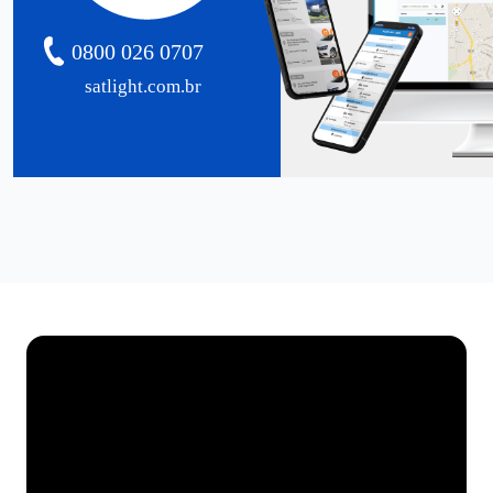
0800 026 0707
satlight.com.br