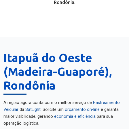
Rondônia.
Itapuã do Oeste
(Madeira-Guaporé),
Rondônia
A região agora conta com o melhor serviço de
Rastreamento
Veicular
da
SatLight
. Solicite um
orçamento on-line
e garanta
maior visibilidade, gerando
economia e eficiência
para sua
operação logística.