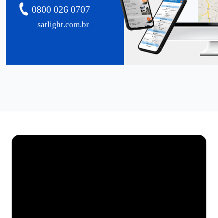
0800 026 0707
satlight.com.br