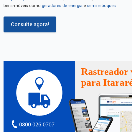
bens-móveis como
geradores de energia
e
semirreboques
.
Consulte agora!
Rastreador 
para Itarar
0800 026 0707