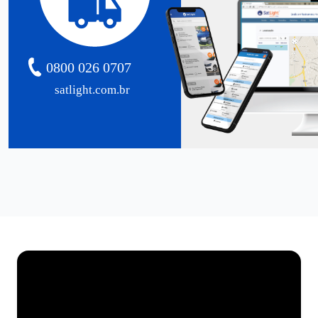
0800 026 0707
satlight.com.br