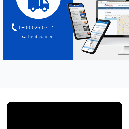
0800 026 0707
satlight.com.br