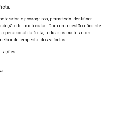
rota.
otoristas e passageiros, permitindo identificar
condução dos motoristas. Com uma gestão eficiente
ia operacional da frota, reduzir os custos com
melhor desempenho dos veículos.
lerações
or