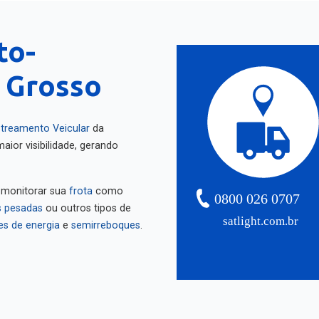
to-
 Grosso
treamento Veicular
da
aior visibilidade, gerando
 monitorar sua
frota
como
0800 026 0707
 pesadas
ou outros tipos de
satlight.com.br
es de energia
e
semirreboques
.