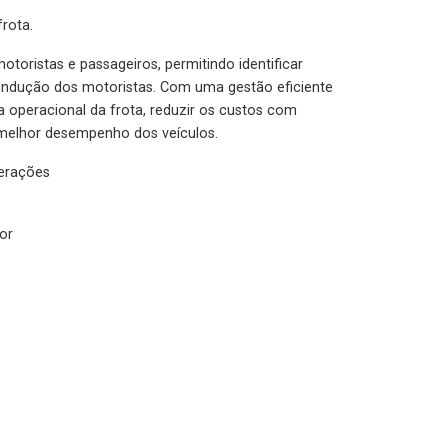
rota.
otoristas e passageiros, permitindo identificar
condução dos motoristas. Com uma gestão eficiente
ia operacional da frota, reduzir os custos com
melhor desempenho dos veículos.
lerações
or