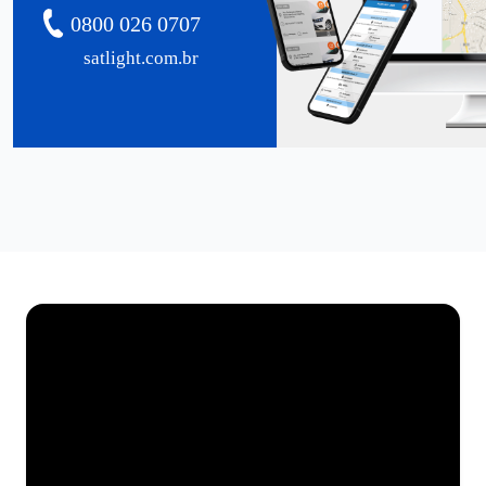
0800 026 0707
satlight.com.br