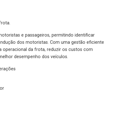
rota.
otoristas e passageiros, permitindo identificar
condução dos motoristas. Com uma gestão eficiente
ia operacional da frota, reduzir os custos com
melhor desempenho dos veículos.
lerações
or