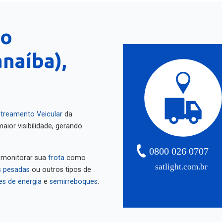
lo
naíba),
treamento Veicular
da
aior visibilidade, gerando
0800 026 0707
 monitorar sua
frota
como
satlight.com.br
 pesadas
ou outros tipos de
es de energia
e
semirreboques
.