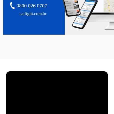
0800 026 0707
satlight.com.br