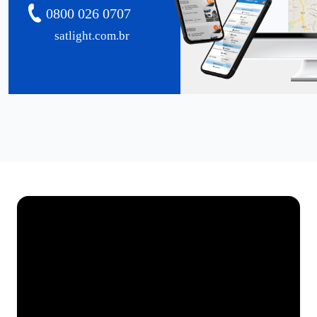
0800 026 0707
satlight.com.br