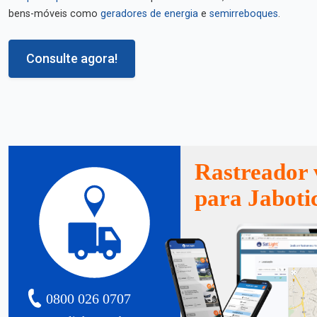
bens-móveis como
geradores de energia
e
semirreboques
.
Consulte agora!
Rastreador 
para Jaboti
0800 026 0707