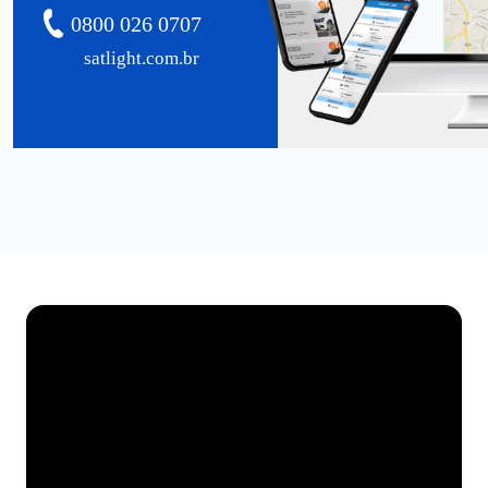
0800 026 0707
satlight.com.br