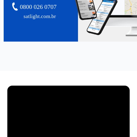
0800 026 0707
satlight.com.br