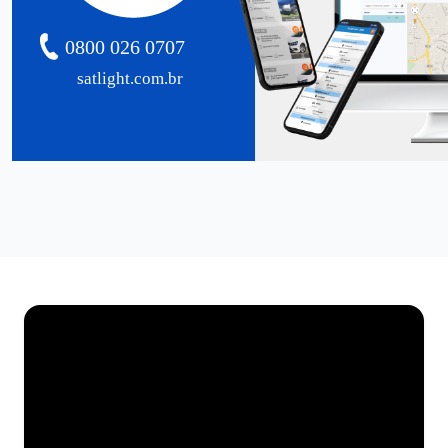
0800 026 0707
satlight.com.br