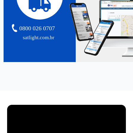
0800 026 0707
satlight.com.br