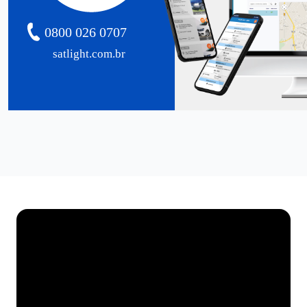
0800 026 0707
satlight.com.br