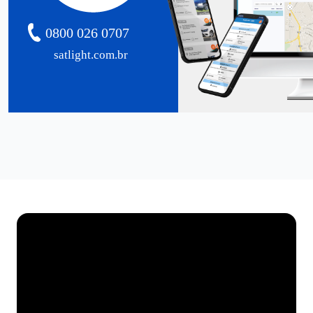
0800 026 0707
satlight.com.br