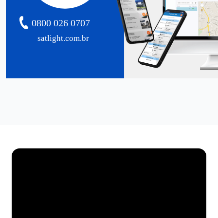
0800 026 0707
satlight.com.br