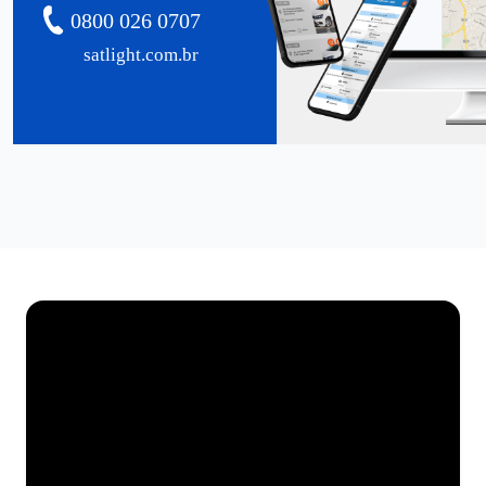
0800 026 0707
satlight.com.br