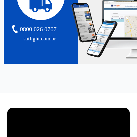
0800 026 0707
satlight.com.br