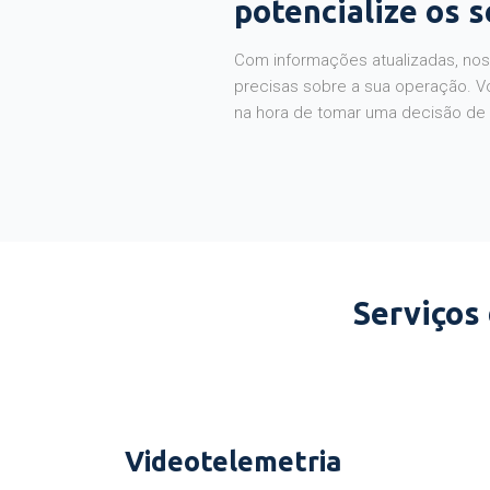
potencialize os 
Com informações atualizadas, noss
precisas sobre a sua operação. V
na hora de tomar uma decisão de
Serviços
Videotelemetria