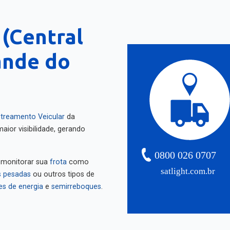
 (Central
ande do
treamento Veicular
da
aior visibilidade, gerando
0800 026 0707
 monitorar sua
frota
como
satlight.com.br
 pesadas
ou outros tipos de
es de energia
e
semirreboques
.