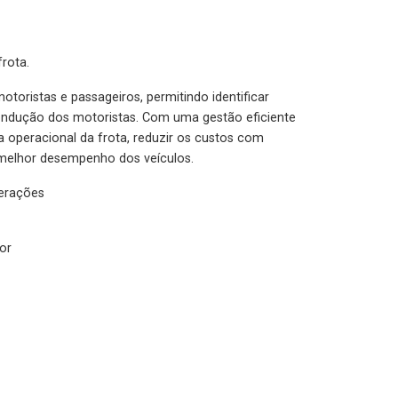
rota.
otoristas e passageiros, permitindo identificar
condução dos motoristas. Com uma gestão eficiente
ia operacional da frota, reduzir os custos com
melhor desempenho dos veículos.
lerações
or