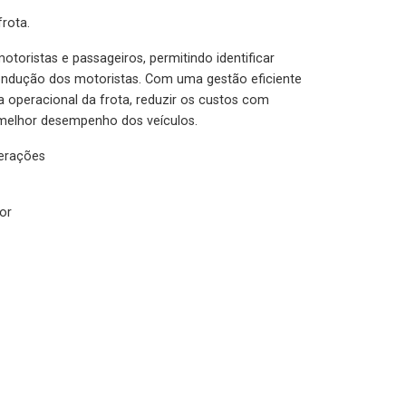
rota.
otoristas e passageiros, permitindo identificar
condução dos motoristas. Com uma gestão eficiente
ia operacional da frota, reduzir os custos com
melhor desempenho dos veículos.
lerações
or