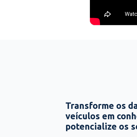
Transforme os d
veículos em con
potencialize os 