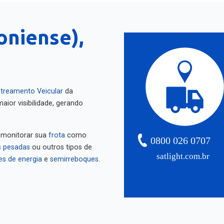
oniense),
treamento Veicular
da
aior visibilidade, gerando
 monitorar sua
frota
como
0800 026 0707
 pesadas
ou outros tipos de
satlight.com.br
es de energia
e
semirreboques
.