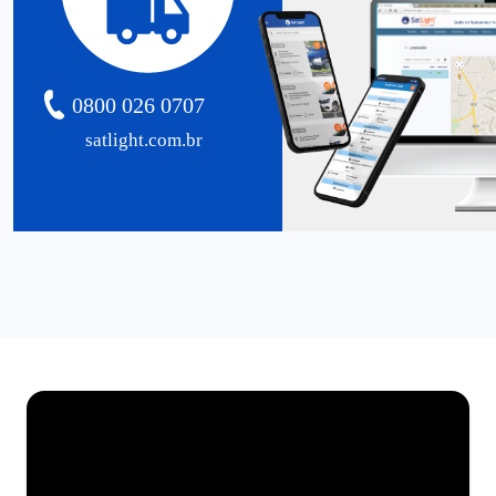
0800 026 0707
satlight.com.br