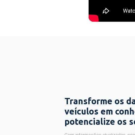
Transforme os d
veículos em con
potencialize os 