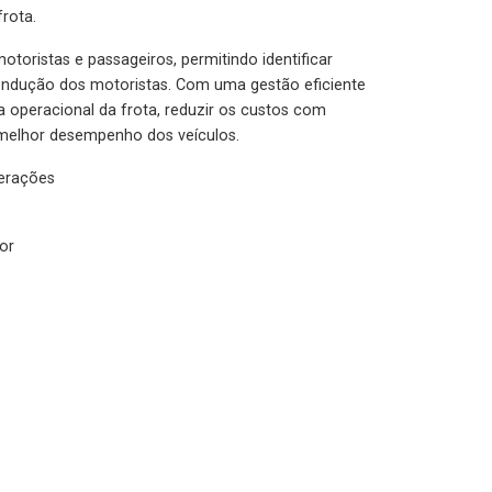
rota.
otoristas e passageiros, permitindo identificar
condução dos motoristas. Com uma gestão eficiente
ia operacional da frota, reduzir os custos com
melhor desempenho dos veículos.
lerações
or