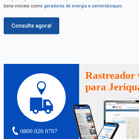
bens-móveis como
geradores de energia
e
semirreboques
.
Consulte agora!
Rastreador 
para Jeriqu
0800 026 0707