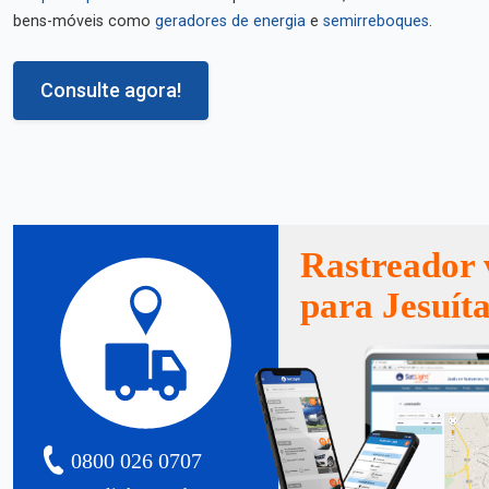
bens-móveis como
geradores de energia
e
semirreboques
.
Consulte agora!
Rastreador 
para Jesuít
0800 026 0707