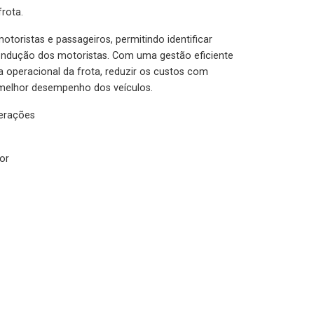
rota.
otoristas e passageiros, permitindo identificar
condução dos motoristas. Com uma gestão eficiente
ia operacional da frota, reduzir os custos com
melhor desempenho dos veículos.
lerações
or