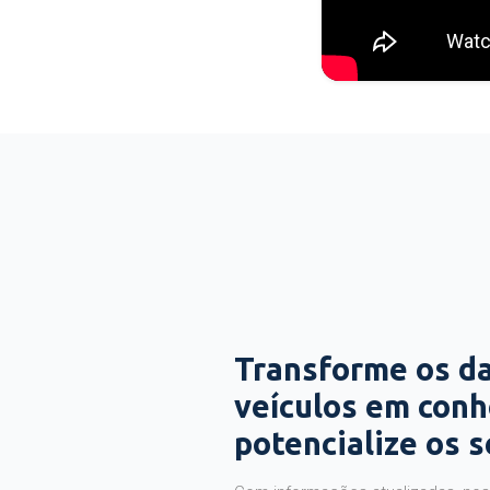
Transforme os d
veículos em con
potencialize os 