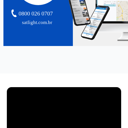
0800 026 0707
satlight.com.br